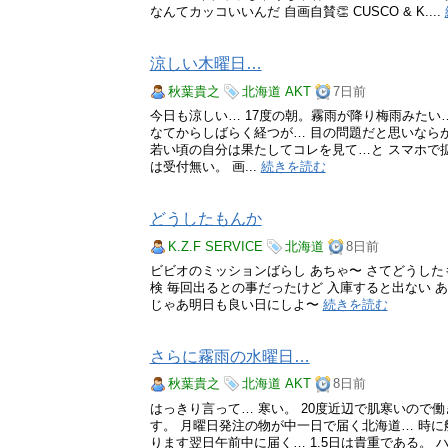
なんてカッコいいんだ 自画自賛👏 CUSCO & K....
涼しい木曜日…
秋葉貴之
北海道
AKT
7日前
今日も涼しい… 17度の朝。霧雨が降り梅雨みたい
なてからしばらく経つが… 目の問題だと思いなら
若い頃の自分は果たしてコレを見て…と スマホで
は受付無い。 画...
続きを読む
どうしたもんか
K.Z.F SERVICE
北海道
8日前
ビビオのミッションばらし あちゃ〜 さてどうしたもん
検 毎回出るとの事だったけど 入庫すると出ない ある
じゃあ明日も良い日にしよ〜
続きを読む
さらに霧雨の水曜日…
秋葉貴之
北海道
AKT
8日前
はっきり言って… 寒い。 20度近辺で肌寒いので
す。 月曜日発注の物が中一日で届く北海道… 時
ります翌日午前中に届く… 1.5日は貴重である。