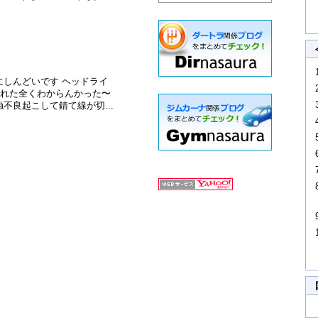
にしんどいです ヘッドライ
された全くわからんかった〜
不良起こして錆て線が切...