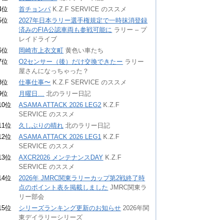
4位
首チョンパ
K.Z.F SERVICE のススメ
5位
2027年日本ラリー選手権規定で一時抹消登録
済みのFIA公認車両も参戦可能に
ラリー – プ
レイドライブ
6位
岡崎市上衣文町
黄色い車たち
7位
O2センサー（後）だけ交換できたー
ラリー
屋さんになっちゃった？
8位
仕事仕事〜
K.Z.F SERVICE のススメ
9位
月曜日…
北のラリー日記
10位
ASAMA ATTACK 2026 LEG2
K.Z.F
SERVICE のススメ
11位
久しぶりの晴れ
北のラリー日記
12位
ASAMA ATTACK 2026 LEG1
K.Z.F
SERVICE のススメ
13位
AXCR2026 メンテナンスDAY
K.Z.F
SERVICE のススメ
14位
2026年 JMRC関東ラリーカップ第2戦終了時
点のポイント表を掲載しました
JMRC関東ラ
リー部会
15位
シリーズランキング更新のお知らせ
2026年関
東デイラリーシリーズ