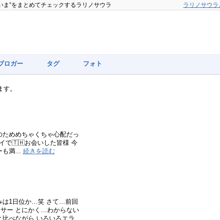
”いま”をまとめてチェックするラリノサウラ
ラリノサウラ
ブロガー
タグ
フォト
ます。
のためめちゃくちゃ心配だっ
イで🇹🇭お会いした皆様 今
満...
続きを読む
は1日位か…笑 さて…前回
サー とにかく…わからない
と比べながら いろいろエラ