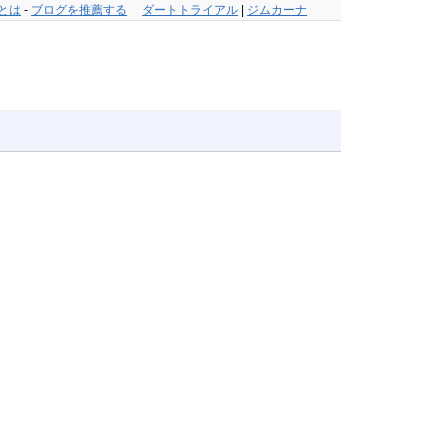
とは
-
ブログを推薦する
ダートトライアル
|
ジムカーナ