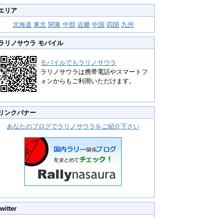
エリア
北海道
東北
関東
中部
近畿
中国
四国
九州
ラリノサウラ モバイル
モバイルでもラリノサウラ
ラリノサウラは携帯電話やスマートフ
ォンからもご利用いただけます。
リンクバナー
あなたのブログでラリノサウラをご紹介下さい
twitter