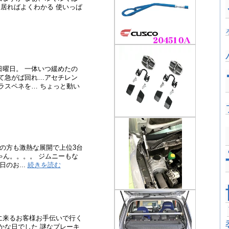
居ればよくわかる 使いっぱ
日曜日。 一体いつ緩めたの
えて急がば回れ…アセチレン
ラスペネを… ちょっと動い
ーの方も激熱な展開で上位3台
じゃん。。。。 ジムニーもな
のお...
続きを読む
に来るお客様お手伝いで行く
かな日でした 謎なブレーキ