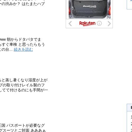
ーの渋みか？ はたまたハブ
ww 朝からドタバタでま
らすぐ車検 と思ったらもう
の台...
続きを読む
ると蒸し暑くなり湿度が上が
ップの取り付けレイル製のフ
りしてて付けるのにも手間が一
王国 パスポートが必要なグ
ングスーツとご対面 あああぁ