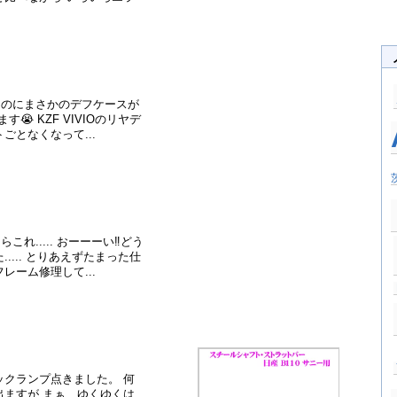
たのにまさかのデフケースが
ます😭 KZF VIVIOのリヤデ
ごとなくなって...
..... おーーーい‼️どう
... とりあえずたまった仕
レーム修理して...
ックランプ点きました。 何
出ますが まぁ、ゆくゆくは