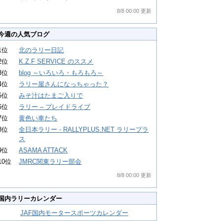
8/8 00:00 更新
今週の人気ブログ
1位
北のラリー日記
2位
K.Z.F SERVICE のススメ
3位
blog ～いろいろ・もろもろ～
4位
ラリー屋さんになっちゃった？
5位
みそ汁はたまご入りで
6位
ラリー – プレイドライブ
7位
黄色い車たち
8位
全日本ラリー - RALLYPLUS.NET ラリープラ
ス
9位
ASAMA ATTACK
10位
JMRC関東ラリー部会
8/8 00:00 更新
国内ラリーカレンダー
JAF国内モータースポーツカレンダー