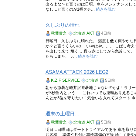
出るよな〜と言うのは日頃、車をメンテナンスして
なし…と言うのが1番タチ...
続きを読む
久しぶりの晴れ
秋葉貴之
北海道
AKT
4日前
日曜日…久しぶりに晴れた。 湿度も低く爽やかな
か？と言うくらいの… いやはや。。。 しばし考
を出して来て 焼く… 真っ赤にしてから急冷して、
たら…また、ラ...
続きを読む
ASAMA ATTACK 2026 LEG2
K.Z.F SERVICE
北海道
5日前
朝から激暑な軽井沢避暑地じゃないのかよ‼️ ラリ
が5秒圏内という..... これいつでも逆転ありえる
んとか3位を守りたい！気合いを入れてスタート 今日
週末の土曜日…
秋葉貴之
北海道
AKT
5日前
明日…日曜日はダートトライアルである 車を取り
お客様… 準備や片付け車検準備の方等 珍しく賑や