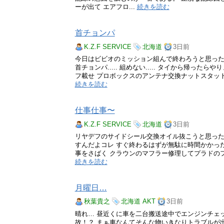
ーが出て エアフロ...
続きを読む
首チョンパ
K.Z.F SERVICE
北海道
3日前
今日はビビオのミッション組んで終わろうと思っ
首チョンパ..... 組めない..... タイから帰ったらやり
フ載せ プロボックスのアンテナ交換ナットスタット
続きを読む
仕事仕事〜
K.Z.F SERVICE
北海道
3日前
リヤデフのサイドシール交換オイル抜こうと思ったらこれ
すんだよコレ すぐ終わるはずが無駄に時間かかった..
事をさばく クラウンのマフラー修理してプラドのフ
続きを読む
月曜日…
秋葉貴之
北海道
AKT
3日前
晴れ… 昼近くに車を二台搬送途中でエンジンチェ
故！？ まぁ車なんてそんな物いきなりトラブルが