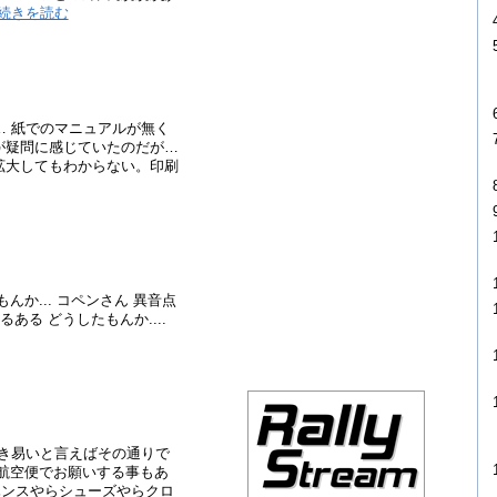
続きを読む
… 紙でのマニュアルが無く
が疑問に感じていたのだが…
拡大してもわからない。印刷
か... コペンさん 異音点
ある どうしたもんか....
働き易いと言えばその通りで
に航空便でお願いする事もあ
 ハンスやらシューズやらクロ