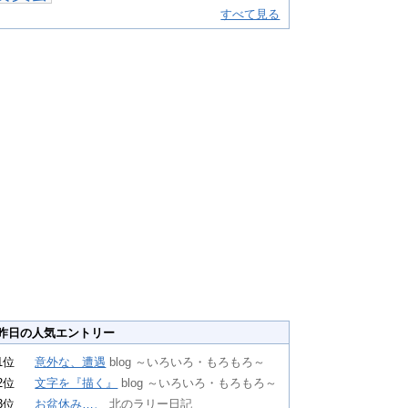
すべて見る
昨日の人気エントリー
1位
意外な、遭遇
blog ～いろいろ・もろもろ～
2位
文字を『描く』
blog ～いろいろ・もろもろ～
3位
お盆休み…、
北のラリー日記