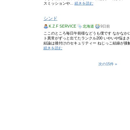
スミッションや...
続きを読む
シンド
K.Z.F SERVICE
北海道
9日前
ここのところ毎日午前様などうも僕です なかなか
ト異常がずっと出てたランクル200 いやいや悩ま
結論は後付けのセキュリティー ねじっこ結線が接触
続きを読む
次の15件 »