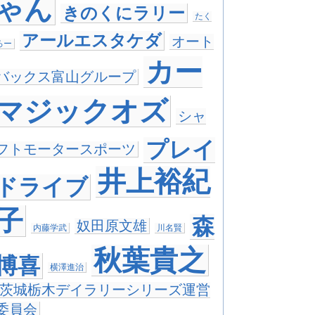
ゃん
きのくにラリー
たく
アールエスタケダ
オート
ろー
カー
バックス富山グループ
マジックオズ
シャ
プレイ
フトモータースポーツ
井上裕紀
ドライブ
子
森
奴田原文雄
内藤学武
川名賢
秋葉貴之
博喜
横澤進治
茨城栃木デイラリーシリーズ運営
委員会