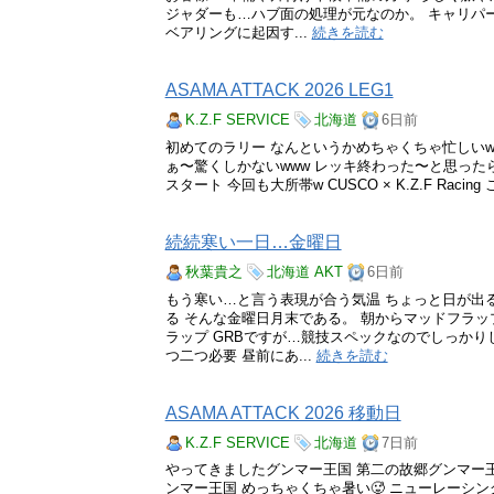
ジャダーも…ハブ面の処理が元なのか。 キャリパ
ベアリングに起因す...
続きを読む
ASAMA ATTACK 2026 LEG1
K.Z.F SERVICE
北海道
6日前
初めてのラリー なんというかめちゃくちゃ忙しいw
ぁ〜驚くしかないwww レッキ終わった〜と思った
スタート 今回も大所帯w CUSCO × K.Z.F Racing こ
続続寒い一日…金曜日
秋葉貴之
北海道
AKT
6日前
もう寒い…と言う表現が合う気温 ちょっと日が出
る そんな金曜日月末である。 朝からマッドフラ
ラップ GRBですが…競技スペックなのでしっか
つ二つ必要 昼前にあ...
続きを読む
ASAMA ATTACK 2026 移動日
K.Z.F SERVICE
北海道
7日前
やってきましたグンマー王国 第二の故郷グンマー
ンマー王国 めっちゃくちゃ暑い🥵 ニューレーシ