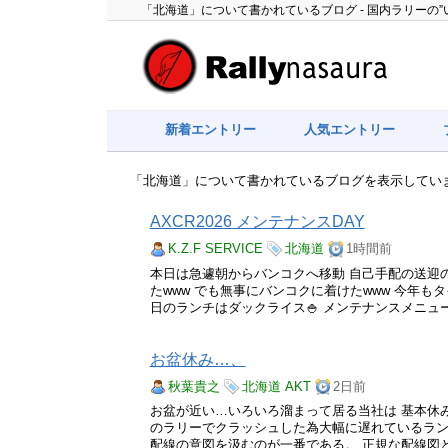
「北海道」について書かれているブログ - 国内ラリーの
新着エントリー
人気エントリー
「北海道」について書かれているブログを表示してい
AXCR2026 メンテナンスDAY
K.Z.F SERVICE
北海道
1時間前
本日は急遽朝からバンコクへ移動 自己手配の送迎
たwww でも無事にバンコクに着けたwww 今年もタ
日のランチはダックライス🍚 メンテナンスメニューも
お盆休み…、
秋葉貴之
北海道
AKT
2日前
お盆が近い…いろいろ溜まって居る当社は 基本休み
のラリーでクラッシュした為大幅に遅れているラン
配線の意図を汲むのが一番である。 正規な配線図