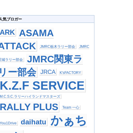
人気ブロガー
ASAMA
ARK
ATTACK
JMRC栃木ラリー部会
JMRC
JMRC関東ラ
茨城ラリー部会
リー部会
JRCA
K'sFACTORY
K.Z.F SERVICE
M.C.S.C.ラリーハイランドマスターズ
RALLY PLUS
Team 一心
かぁち
daihatu
You1Drive