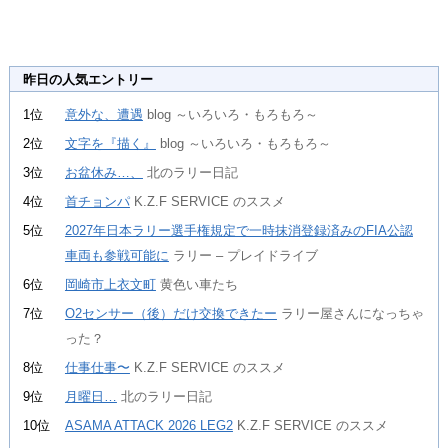
昨日の人気エントリー
1位
意外な、遭遇
blog ～いろいろ・もろもろ～
2位
文字を『描く』
blog ～いろいろ・もろもろ～
3位
お盆休み…、
北のラリー日記
4位
首チョンパ
K.Z.F SERVICE のススメ
5位
2027年日本ラリー選手権規定で一時抹消登録済みのFIA公認
車両も参戦可能に
ラリー – プレイドライブ
6位
岡崎市上衣文町
黄色い車たち
7位
O2センサー（後）だけ交換できたー
ラリー屋さんになっちゃ
った？
8位
仕事仕事〜
K.Z.F SERVICE のススメ
9位
月曜日…
北のラリー日記
10位
ASAMA ATTACK 2026 LEG2
K.Z.F SERVICE のススメ