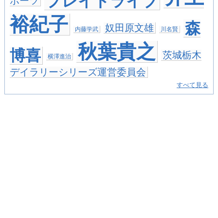
プレイドライブ
ポーツ
裕紀子
森
奴田原文雄
内藤学武
川名賢
秋葉貴之
博喜
茨城栃木
横澤進治
デイラリーシリーズ運営委員会
すべて見る