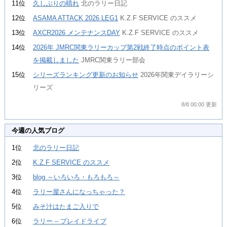
11位
久しぶりの晴れ
北のラリー日記
12位
ASAMA ATTACK 2026 LEG1
K.Z.F SERVICE のススメ
13位
AXCR2026 メンテナンスDAY
K.Z.F SERVICE のススメ
14位
2026年 JMRC関東ラリーカップ第2戦終了時点のポイント表
を掲載しました
JMRC関東ラリー部会
15位
シリーズランキング更新のお知らせ
2026年関東デイラリーシ
リーズ
8/8 00:00 更新
今週の人気ブログ
1位
北のラリー日記
2位
K.Z.F SERVICE のススメ
3位
blog ～いろいろ・もろもろ～
4位
ラリー屋さんになっちゃった？
5位
みそ汁はたまご入りで
6位
ラリー – プレイドライブ