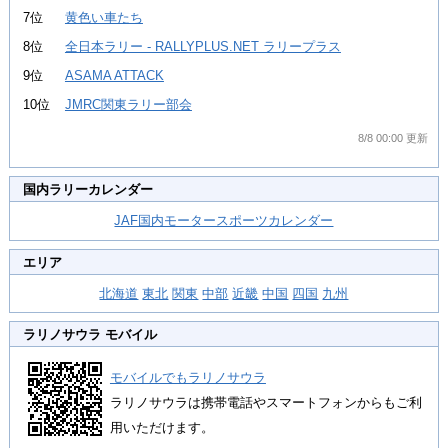
7位
黄色い車たち
8位
全日本ラリー - RALLYPLUS.NET ラリープラス
9位
ASAMA ATTACK
10位
JMRC関東ラリー部会
8/8 00:00 更新
国内ラリーカレンダー
JAF国内モータースポーツカレンダー
エリア
北海道
東北
関東
中部
近畿
中国
四国
九州
ラリノサウラ モバイル
モバイルでもラリノサウラ
ラリノサウラは携帯電話やスマートフォンからもご利
用いただけます。