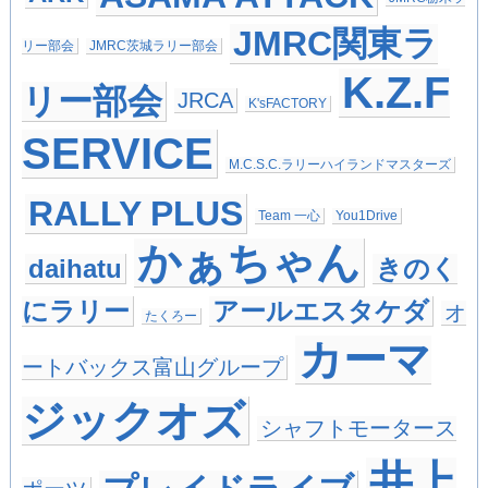
JMRC関東ラ
リー部会
JMRC茨城ラリー部会
K.Z.F
リー部会
JRCA
K'sFACTORY
SERVICE
M.C.S.C.ラリーハイランドマスターズ
RALLY PLUS
Team 一心
You1Drive
かぁちゃん
daihatu
きのく
にラリー
アールエスタケダ
オ
たくろー
カーマ
ートバックス富山グループ
ジックオズ
シャフトモータース
井上