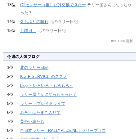
13位
O2センサー（後）だけ交換できたー
ラリー屋さんになっちゃ
った？
14位
久しぶりの晴れ
北のラリー日記
15位
月曜日…
北のラリー日記
8/9 00:00 更新
今週の人気ブログ
1位
北のラリー日記
2位
K.Z.F SERVICE のススメ
3位
blog ～いろいろ・もろもろ～
4位
ラリー屋さんになっちゃった？
5位
ラリー – プレイドライブ
6位
みそ汁はたまご入りで
7位
黄色い車たち
8位
全日本ラリー - RALLYPLUS.NET ラリープラス