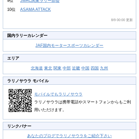
9位
JMRC関東ラリー部会
10位
ASAMA ATTACK
8/9 00:00 更新
国内ラリーカレンダー
JAF国内モータースポーツカレンダー
エリア
北海道
東北
関東
中部
近畿
中国
四国
九州
ラリノサウラ モバイル
モバイルでもラリノサウラ
ラリノサウラは携帯電話やスマートフォンからもご利
用いただけます。
リンクバナー
あなたのブログでラリノサウラをご紹介下さい