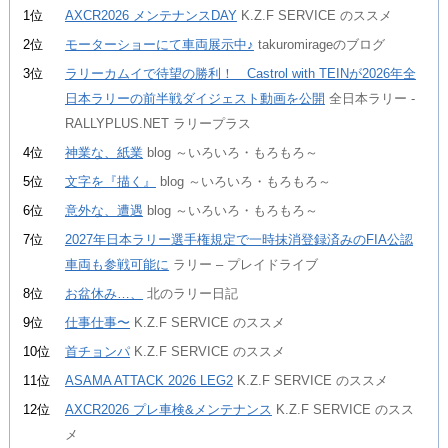
1位
AXCR2026 メンテナンスDAY
K.Z.F SERVICE のススメ
2位
モーターショーにて車両展示中♪
takuromirageのブログ
3位
ラリーカムイで待望の勝利！ Castrol with TEINが2026年全
日本ラリーの前半戦ダイジェスト動画を公開
全日本ラリー -
RALLYPLUS.NET ラリープラス
4位
神業な、紙業
blog ～いろいろ・もろもろ～
5位
文字を『描く』
blog ～いろいろ・もろもろ～
6位
意外な、遭遇
blog ～いろいろ・もろもろ～
7位
2027年日本ラリー選手権規定で一時抹消登録済みのFIA公認
車両も参戦可能に
ラリー – プレイドライブ
8位
お盆休み…、
北のラリー日記
9位
仕事仕事〜
K.Z.F SERVICE のススメ
10位
首チョンパ
K.Z.F SERVICE のススメ
11位
ASAMA ATTACK 2026 LEG2
K.Z.F SERVICE のススメ
12位
AXCR2026 プレ車検&メンテナンス
K.Z.F SERVICE のスス
メ