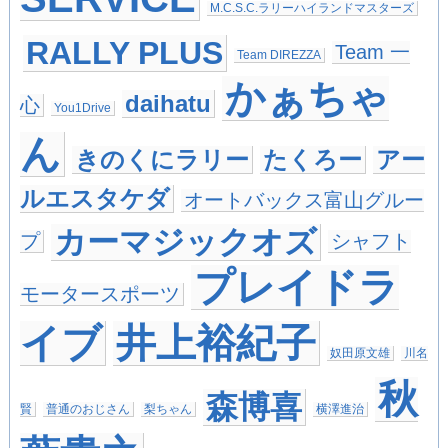
M.C.S.C.ラリーハイランドマスターズ
RALLY PLUS
Team 一
Team DIREZZA
かぁちゃ
daihatu
心
You1Drive
ん
きのくにラリー
たくろー
アー
ルエスタケダ
オートバックス富山グルー
カーマジックオズ
プ
シャフト
プレイドラ
モータースポーツ
イブ
井上裕紀子
奴田原文雄
川名
秋
森博喜
賢
普通のおじさん
梨ちゃん
横澤進治