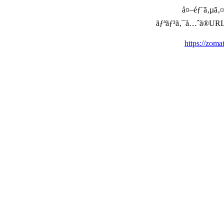
å¤–éƒ¨ã‚µã‚¤ã
ãƒªãƒ³ã‚¯å…ˆã®URLã‚’ç
https://zom