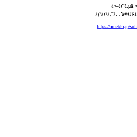
å¤–éƒ¨ã‚µã‚¤ã
ãƒªãƒ³ã‚¯å…ˆã®URLã‚’ç
https://ameblo.jp/s